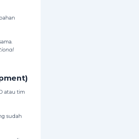
 bahan
sama.
tional
opment)
D atau tim
ang sudah