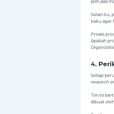
pilih jasa
Selain itu
baku agar h
Proses pro
Apakah pro
Organizatio
4.
Peri
Setiap per
research a
Tim ini be
dibuat ole