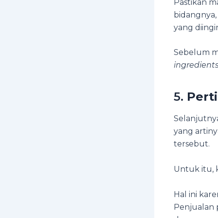
Pastikan m
bidangnya,
yang diingi
Sebelum me
ingredient
5.
Pert
Selanjutny
yang artin
tersebut.
Untuk itu,
Hal ini ka
Penjualan 