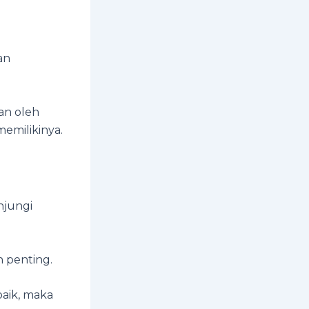
an
kan oleh
emilikinya.
njungi
ah penting.
baik, maka