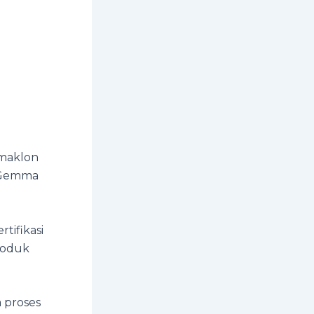
 maklon
u Gemma
tifikasi
roduk
 proses