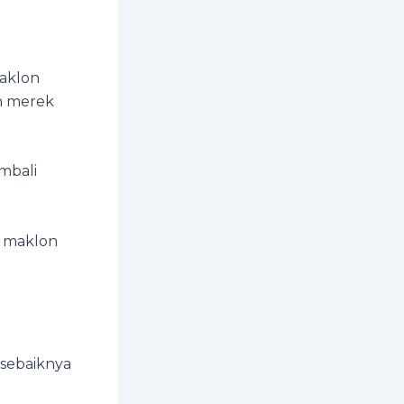
maklon
an merek
embali
n maklon
 sebaiknya