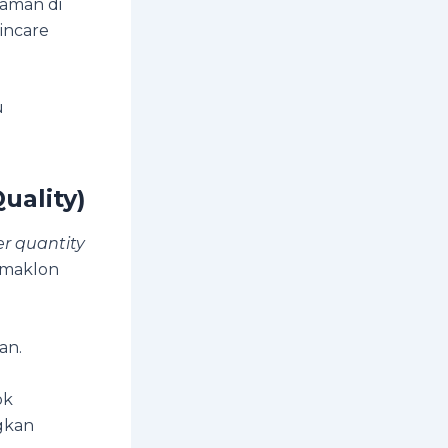
laman di
incare
u
ality)
r quantity
a maklon
an.
ok
gkan