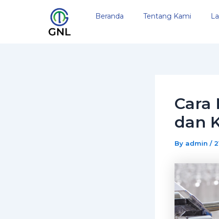
Skip
Post
Beranda
Tentang Kami
La
to
navigation
content
Cara 
dan K
By
admin
/
2