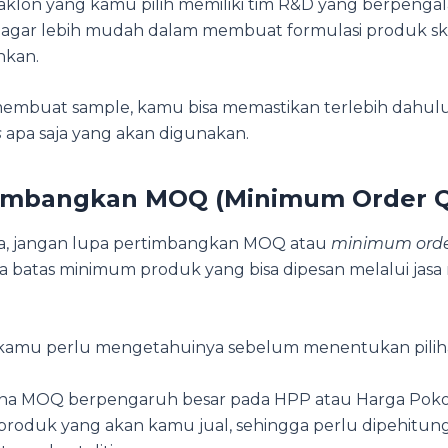
aklon yang kamu pilih memiliki tim R&D yang berpenga
 agar lebih mudah dalam membuat formulasi produk sk
nkan.
mbuat sample, kamu bisa memastikan terlebih dahul
s
apa saja yang akan digunakan.
imbangkan MOQ (Minimum Order Qu
a, jangan lupa pertimbangkan MOQ atau
minimum orde
ya batas minimum produk yang bisa dipesan melalui jas
 kamu perlu mengetahuinya sebelum menentukan pilih
rena MOQ berpengaruh besar pada HPP atau Harga Pok
produk yang akan kamu jual, sehingga perlu dipehitun