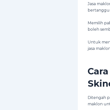
Jasa maklo
bertanggun
Memilih pa
boleh sem
Untuk meng
jasa maklo
Cara
Skin
Ditengah pe
maklon unt