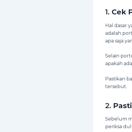
1.
Cek P
Hal dasar 
adalah port
apa saja y
Selain port
apakah ada 
Pastikan b
tersebut.
2.
Pasti
Sebelum me
periksa dul