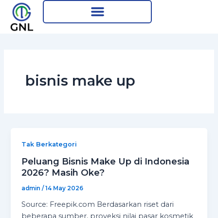
Skip
to
content
bisnis make up
Tak Berkategori
Peluang Bisnis Make Up di Indonesia
2026? Masih Oke?
admin
/
14 May 2026
Source: Freepik.com Berdasarkan riset dari
beberapa sumber, proyeksi nilai pasar kosmetik