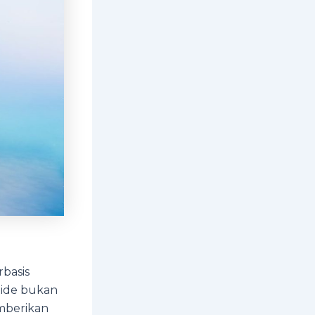
basis
ptide bukan
emberikan