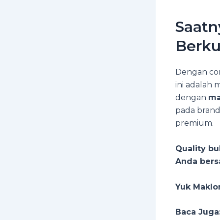
Saatn
Berku
Dengan con
ini adalah
dengan
ma
pada brand
premium.
Quality bu
Anda bers
Yuk Maklo
Baca Juga