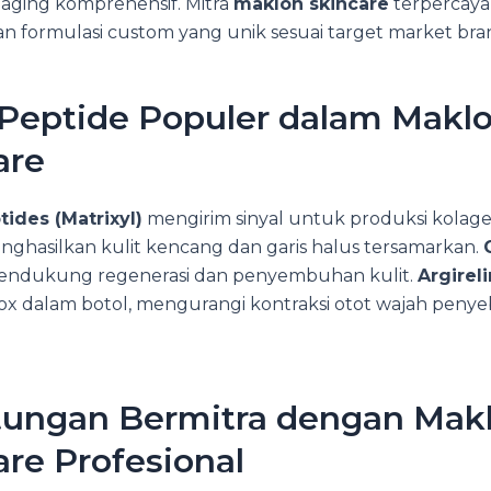
-aging komprehensif. Mitra
maklon skincare
terpercaya
n formulasi custom yang unik sesuai target market bra
 Peptide Populer dalam Makl
are
tides (Matrixyl)
mengirim sinyal untuk produksi kolage
nghasilkan kulit kencang dan garis halus tersamarkan.
ndukung regenerasi dan penyembuhan kulit.
Argirel
tox dalam botol, mengurangi kontraksi otot wajah penye
ungan Bermitra dengan Mak
are Profesional