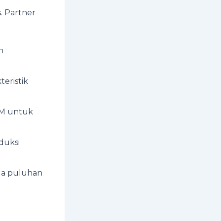
 Partner
n
eristik
POM untuk
oduksi
gga puluhan