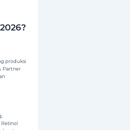
 2026?
ng produksi
. Partner
an
g,
 Retinol