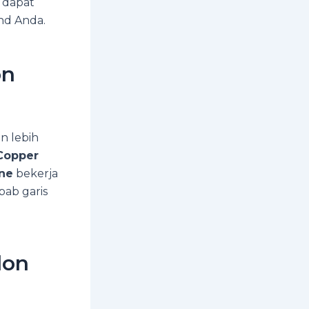
 dapat
nd Anda.
on
n lebih
Copper
ine
bekerja
bab garis
lon