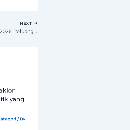
NEXT
Active Bodycare 2026: Peluang Emas untuk Skincare Halal Indonesia
aklon
tik yang
ategori
/ By