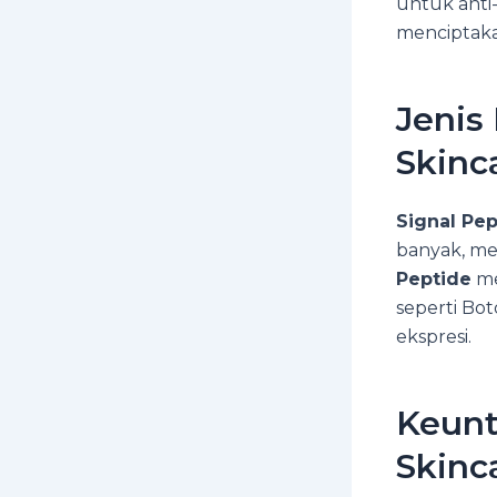
untuk anti
menciptaka
Jenis
Skinc
Signal Pep
banyak, me
Peptide
me
seperti Bo
ekspresi.
Keunt
Skinc