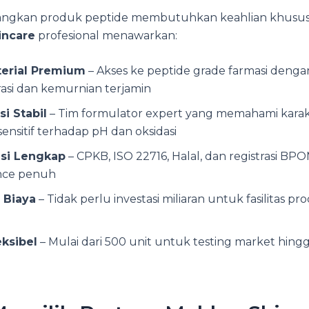
gkan produk peptide membutuhkan keahlian khusus.
incare
profesional menawarkan:
erial Premium
– Akses ke peptide grade farmasi denga
asi dan kemurnian terjamin
i Stabil
– Tim formulator expert yang memahami karakt
sensitif terhadap pH dan oksidasi
asi Lengkap
– CPKB, ISO 22716, Halal, dan registrasi B
nce penuh
i Biaya
– Tidak perlu investasi miliaran untuk fasilitas pr
ksibel
– Mulai dari 500 unit untuk testing market hin