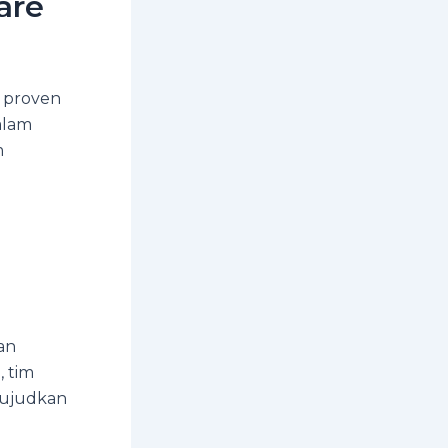
are
d proven
alam
m
an
, tim
wujudkan