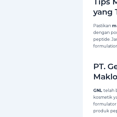
Tips 
yang 
Pastikan
ma
dengan por
peptide. J
formulation
PT. G
Maklo
GNL
telah 
kosmetik ya
formulator
produk pep