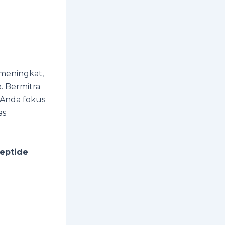
meningkat,
. Bermitra
 Anda fokus
as
peptide