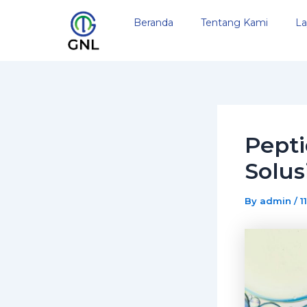
Skip
Post
Beranda
Tentang Kami
La
to
navigation
content
Pepti
Solus
By
admin
/
1