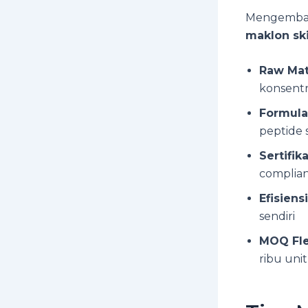
Mengemban
maklon sk
Raw Mat
konsentr
Formulas
peptide 
Sertifik
complia
Efisiens
sendiri
MOQ Fle
ribu unit