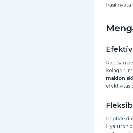
hasil nyata
Menga
Efektiv
Ratusan pe
kolagen, me
maklon sk
efektivitas
Fleksib
Peptide
dap
Hyaluronic 