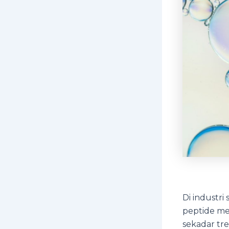
Di industri
peptide men
sekadar tr