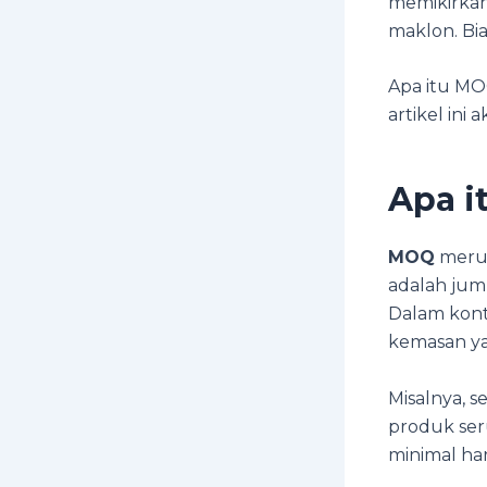
memikirkan
maklon. Bia
Apa itu MO
artikel ini
Apa i
MOQ
merup
adalah jum
Dalam kont
kemasan ya
Misalnya,
produk ser
minimal ha