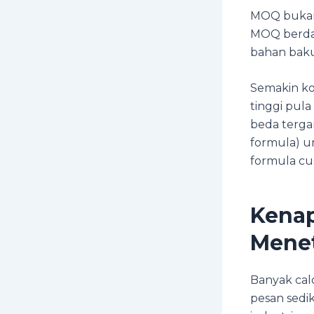
MOQ bukan
MOQ berdas
bahan baku
Semakin ko
tinggi pul
beda terga
formula) 
formula cu
Kenap
Mene
Banyak cal
pesan sedi