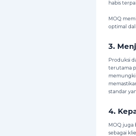
habis terp
MOQ memban
optimal dal
3. Men
Produksi da
terutama pa
memungkink
memastikan
standar ya
4. Kep
MOQ juga b
sebagai kli