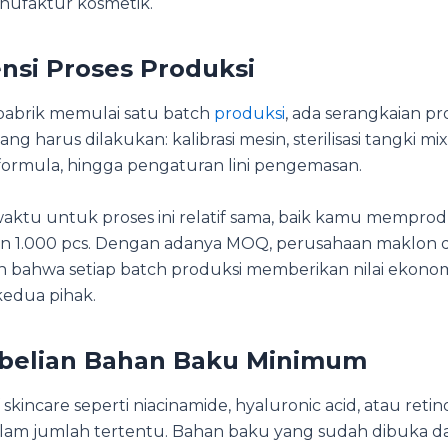
anufaktur kosmetik.
iensi Proses Produksi
 pabrik memulai satu batch
produksi
, ada serangkaian pr
ng harus dilakukan: kalibrasi mesin, sterilisasi tangki mix
formula, hingga pengaturan lini pengemasan.
waktu untuk proses ini relatif sama, baik kamu memprod
 1.000 pcs. Dengan adanya MOQ, perusahaan maklon 
 bahwa setiap batch produksi memberikan nilai ekono
kedua pihak.
belian Bahan Baku Minimum
 skincare seperti niacinamide, hyaluronic acid, atau retinol
alam jumlah tertentu. Bahan baku yang sudah dibuka da