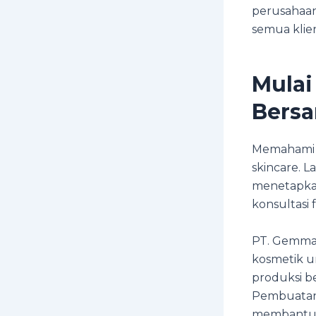
perusahaan
semua klien
Mulai
Bers
Memahami M
skincare. 
menetapkan
konsultasi 
PT. Gemma N
kosmetik un
produksi b
Pembuatan 
membantu k