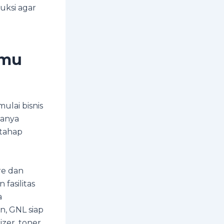
uksi agar
amu
lai bisnis
hanya
 tahap
re dan
fasilitas
a
n, GNL siap
er, toner,