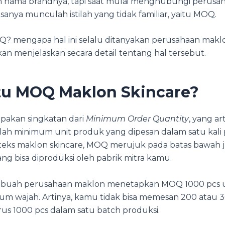
 nama brandnya, tapi saat mulai menghubungi perusa
sanya munculah istilah yang tidak familiar, yaitu MOQ.
Q? mengapa hal ini selalu ditanyakan perusahaan makl
 akan menjelaskan secara detail tentang hal tersebut.
tu MOQ Maklon Skincare?
akan singkatan dari
Minimum Order Quantity
, yang ar
lah minimum unit produk yang dipesan dalam satu kali 
eks maklon skincare, MOQ merujuk pada batas bawah 
ng bisa diproduksi oleh pabrik mitra kamu.
 sebuah perusahaan maklon menetapkan MOQ 1000 pcs
um wajah. Artinya, kamu tidak bisa memesan 200 atau 30
rus 1000 pcs dalam satu batch produksi.