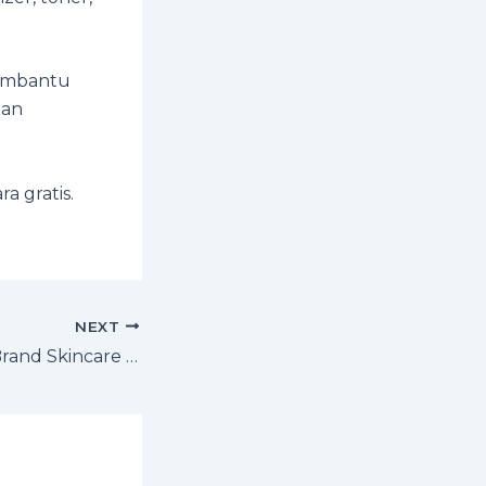
membantu
dan
a gratis.
NEXT
Tips Pilih Nama Brand Skincare yang Mudah Diingat untuk Produk Skincare?!