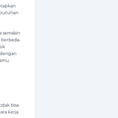
etapkan
kebutuhan
a semakin
a berbeda-
tok
 dengan
kamu.
idak bisa
ara kerja