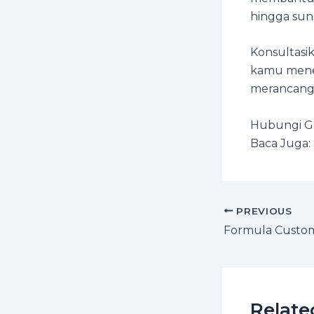
hingga sun
Konsultas
kamu menen
merancang 
Hubungi GNL
Baca Juga:
PREVIOUS
Relate