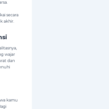
arsa.
ai secara
k akhir.
nsi
litasnya,
ng wajar
rat dan
enuhi
ahwa kamu
Bagi