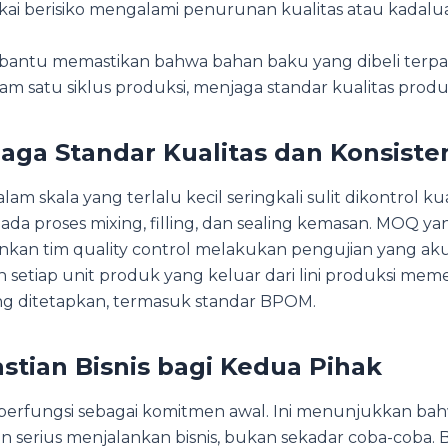
akai berisiko mengalami penurunan kualitas atau kadalu
tu memastikan bahwa bahan baku yang dibeli terpak
am satu siklus produksi, menjaga standar kualitas produ
jaga Standar Kualitas dan Konsiste
lam skala yang terlalu kecil seringkali sulit dikontrol kua
da proses mixing, filling, dan sealing kemasan. MOQ ya
an tim quality control melakukan pengujian yang aku
 setiap unit produk yang keluar dari lini produksi mem
ng ditetapkan, termasuk standar BPOM.
astian Bisnis bagi Kedua Pihak
erfungsi sebagai komitmen awal. Ini menunjukkan b
en serius menjalankan bisnis, bukan sekadar coba-coba. 