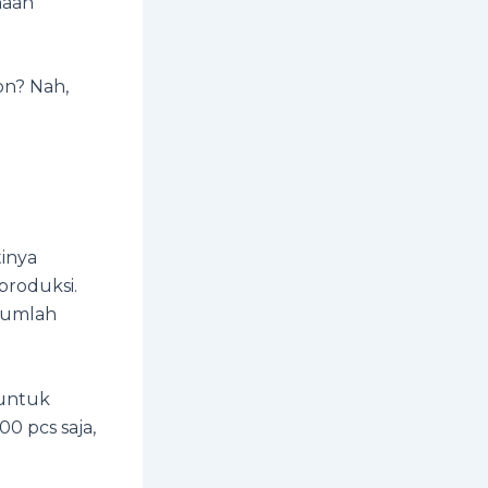
haan
on? Nah,
tinya
produksi.
jumlah
 untuk
0 pcs saja,