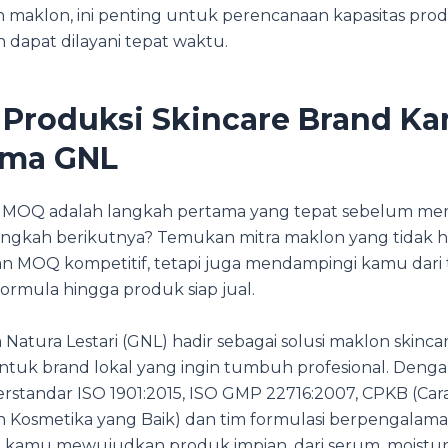
 maklon, ini penting untuk perencanaan kapasitas prod
 dapat dilayani tepat waktu.
 Produksi Skincare Brand K
ama GNL
OQ adalah langkah pertama yang tepat sebelum memu
Langkah berikutnya? Temukan mitra maklon yang tidak 
 MOQ kompetitif, tetapi juga mendampingi kamu dari
formula hingga produk siap jual.
atura Lestari (GNL) hadir sebagai solusi maklon skinca
tuk brand lokal yang ingin tumbuh profesional. Dengan 
erstandar ISO 1901:2015, ISO GMP 22716:2007, CPKB (Car
Kosmetika yang Baik) dan tim formulasi berpengalama
amu mewujudkan produk impian, dari serum, moisturiz