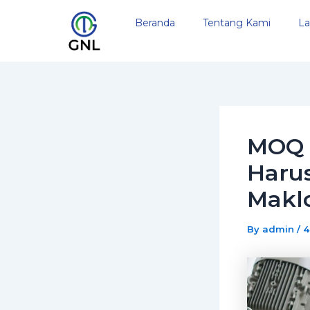
Skip
Post
Beranda
Tentang Kami
La
to
navigation
content
MOQ 
Haru
Makl
By
admin
/
4