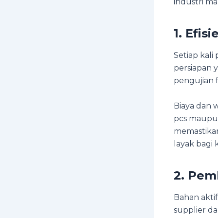
industri m
1. Efis
Setiap kali
persiapan ya
pengujian 
Biaya dan 
pcs maupun
memastikan
layak bagi 
2. Pem
Bahan aktif
supplier d