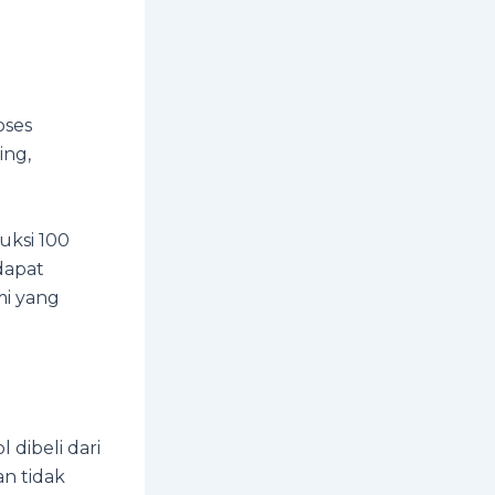
oses
ing,
uksi 100
dapat
mi yang
 dibeli dari
n tidak