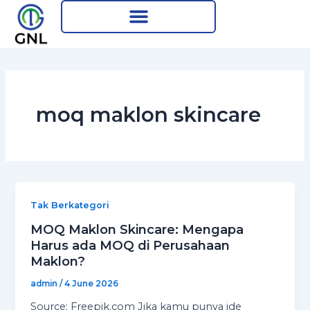
Skip
to
content
moq maklon skincare
Tak Berkategori
MOQ Maklon Skincare: Mengapa
Harus ada MOQ di Perusahaan
Maklon?
admin
/
4 June 2026
Source: Freepik.com Jika kamu punya ide