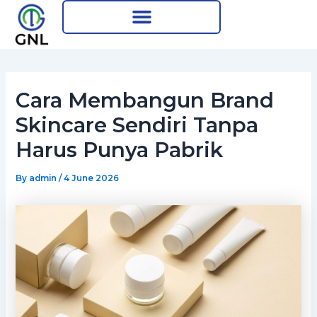
Skip
Post
to
navigation
content
Cara Membangun Brand
Skincare Sendiri Tanpa
Harus Punya Pabrik
By
admin
/
4 June 2026